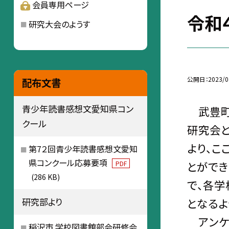
会員専用ページ
令和
研究大会のようす
公開日
2023/0
配布文書
青少年読書感想文愛知県コン
武豊町
クール
研究会
より、こ
第7２回青少年読書感想文愛知
県コンクール応募要項
とができ
PDF
(286 KB)
で、各
となるよ
研究部より
アンケ
稲沢市 学校図書館部会研修会