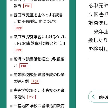
る単元
報告
PDF
立図書
豊田市 児童を主体とする読書
活動・図書館活動について
調査をし
PDF
来年度
瀬戸市 探究学習におけるタブレ
換したり
ットと図書館資料の複合的活用
を検討し
PDF
常滑市 読書活動推進の取組紹
介
PDF
高等学校部会 洋書多読の授業
の導入例
PDF
高等学校部会 江南高校の図書
前の
館活動
PDF
一宮地区 学校図書館活用教育