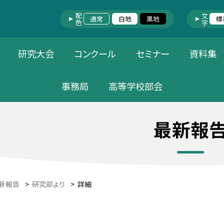
配色
文字
通常
白地
黒地
標
研究大会
コンクール
セミナー
資料集
事務局
高等学校部会
最新報
新報告
>
研究部より
>
詳細