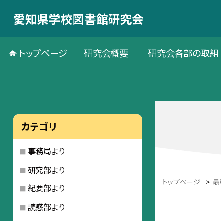
愛知県学校図書館研究会
トップページ
研究会概要
研究会各部の取組
カテゴリ
事務局より
研究部より
トップページ
>
最
紀要部より
読感部より