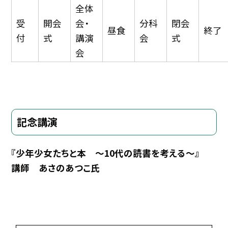
全体
受
開会
会・
分科
閉会
昼食
終了
付
式
講演
会
式
会
記念講演
『少年少女たちと本 〜10代の読書を考える〜』
講師 あさのあつこ氏