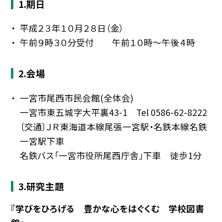
1.期日
平成２３年１０月２８日（金）
午前９時３０分受付 午前１０時〜午後４時
2.会場
一宮市尾西市民会館(全体会)
一宮市東五城字大平裏43-1 Tel 0586-62-8222
〔交通〕ＪＲ東海道本線尾張一宮駅・名鉄本線名鉄
一宮駅下車
名鉄バス「一宮市役所尾西庁舎」下車 徒歩1分
3.研究主題
『学びをひろげる 豊かな心をはぐくむ 学校図書