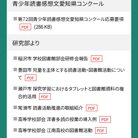
青少年読書感想文愛知県コンクール
第7２回青少年読書感想文愛知県コンクール応募要項
(286 KB)
PDF
研究部より
稲沢市 学校図書館部会研修会報告
PDF
豊田市 児童を主体とする読書活動・図書館活動につい
て
PDF
瀬戸市 探究学習におけるタブレットと図書館資料の複
合的活用
PDF
常滑市 読書活動推進の取組紹介
PDF
高等学校部会 洋書多読の授業の導入例
PDF
高等学校部会 江南高校の図書館活動
PDF