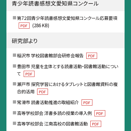
青少年読書感想文愛知県コンクール
第7２回青少年読書感想文愛知県コンクール応募要項
(286 KB)
PDF
研究部より
稲沢市 学校図書館部会研修会報告
PDF
豊田市 児童を主体とする読書活動・図書館活動につい
て
PDF
瀬戸市 探究学習におけるタブレットと図書館資料の複
合的活用
PDF
常滑市 読書活動推進の取組紹介
PDF
高等学校部会 洋書多読の授業の導入例
PDF
高等学校部会 江南高校の図書館活動
PDF