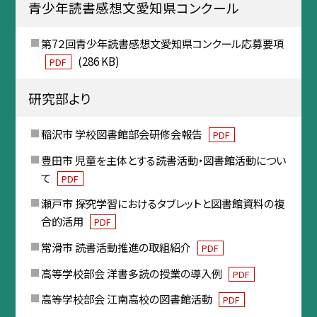
青少年読書感想文愛知県コンクール
第7２回青少年読書感想文愛知県コンクール応募要項
(286 KB)
PDF
研究部より
稲沢市 学校図書館部会研修会報告
PDF
豊田市 児童を主体とする読書活動・図書館活動につい
て
PDF
瀬戸市 探究学習におけるタブレットと図書館資料の複
合的活用
PDF
常滑市 読書活動推進の取組紹介
PDF
高等学校部会 洋書多読の授業の導入例
PDF
高等学校部会 江南高校の図書館活動
PDF