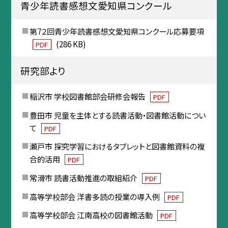
青少年読書感想文愛知県コンクール
第7２回青少年読書感想文愛知県コンクール応募要項
(286 KB)
PDF
研究部より
稲沢市 学校図書館部会研修会報告
PDF
豊田市 児童を主体とする読書活動・図書館活動につい
て
PDF
瀬戸市 探究学習におけるタブレットと図書館資料の複
合的活用
PDF
常滑市 読書活動推進の取組紹介
PDF
高等学校部会 洋書多読の授業の導入例
PDF
高等学校部会 江南高校の図書館活動
PDF