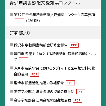
青少年読書感想文愛知県コンクール
第7２回青少年読書感想文愛知県コンクール応募要項
(286 KB)
PDF
研究部より
稲沢市 学校図書館部会研修会報告
PDF
豊田市 児童を主体とする読書活動・図書館活動につい
て
PDF
瀬戸市 探究学習におけるタブレットと図書館資料の複
合的活用
PDF
常滑市 読書活動推進の取組紹介
PDF
高等学校部会 洋書多読の授業の導入例
PDF
高等学校部会 江南高校の図書館活動
PDF