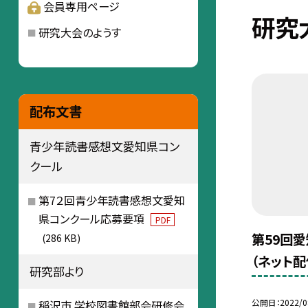
会員専用ページ
研究
研究大会のようす
配布文書
青少年読書感想文愛知県コン
クール
第7２回青少年読書感想文愛知
県コンクール応募要項
PDF
第59回
(286 KB)
（ネット配
研究部より
公開日
2022/0
稲沢市 学校図書館部会研修会