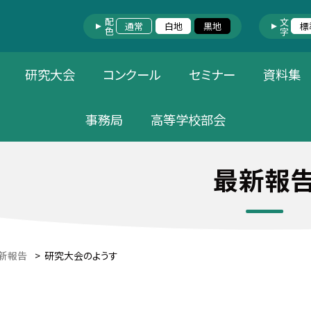
配色
文字
通常
白地
黒地
標
研究大会
コンクール
セミナー
資料集
事務局
高等学校部会
最新報
新報告
>
研究大会のようす