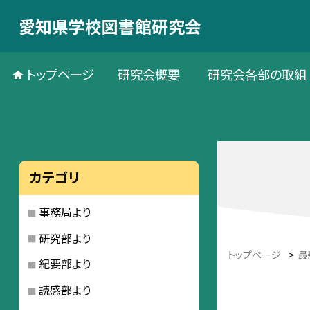
愛知県学校図書館研究会
トップページ
研究会概要
研究会各部の取組
カテゴリ
事務局より
研究部より
トップページ
>
最
紀要部より
読感部より