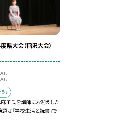
年度県大会（稲沢大会）
9/15
9/15
ようす
木麻子氏を講師にお迎えした
演題は「学校生活と読書」で