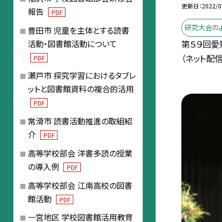
更新日
2022/0
報告
PDF
研究大会の
豊田市 児童を主体とする読書
第５９回
活動・図書館活動について
（ネット配
PDF
瀬戸市 探究学習におけるタブレ
ットと図書館資料の複合的活用
PDF
常滑市 読書活動推進の取組紹
介
PDF
高等学校部会 洋書多読の授業
の導入例
PDF
高等学校部会 江南高校の図書
館活動
PDF
一宮地区 学校図書館活用教育