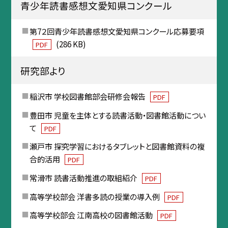
青少年読書感想文愛知県コンクール
第7２回青少年読書感想文愛知県コンクール応募要項
(286 KB)
PDF
研究部より
稲沢市 学校図書館部会研修会報告
PDF
豊田市 児童を主体とする読書活動・図書館活動につい
て
PDF
瀬戸市 探究学習におけるタブレットと図書館資料の複
合的活用
PDF
常滑市 読書活動推進の取組紹介
PDF
高等学校部会 洋書多読の授業の導入例
PDF
高等学校部会 江南高校の図書館活動
PDF